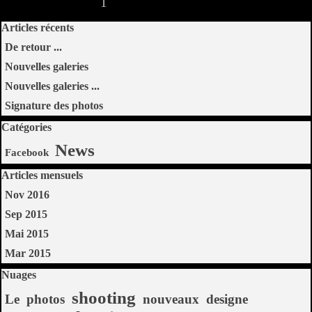
Page actuelle :
1
Aller à la page :
2
Page suivante
Sauter le bloc Articles récents
Articles récents
De retour ...
Nouvelles galeries
Nouvelles galeries ...
Signature des photos
Sauter le bloc Catégories
Catégories
News
Facebook
Sauter le bloc Articles mensuels
Articles mensuels
Nov 2016
Sep 2015
Mai 2015
Mar 2015
Sauter le bloc Nuages
Nuages
shooting
Le
photos
nouveaux
designe