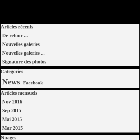
Sauter le bloc Articles récents
Articles récents
De retour ...
Nouvelles galeries
Nouvelles galeries ...
Signature des photos
Sauter le bloc Catégories
Catégories
News
Facebook
Sauter le bloc Articles mensuels
Articles mensuels
Nov 2016
Sep 2015
Mai 2015
Mar 2015
Sauter le bloc Nuages
Nuages