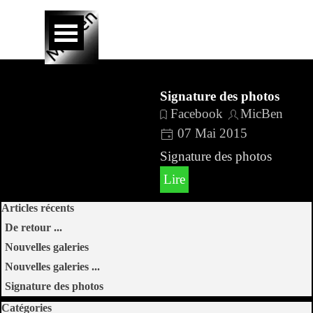
Aller au contenu
Sauter le menu
Signature des photos
Facebook
MicBen
07 Mai 2015
Signature des photos
Lire
Sauter le bloc Articles récents
Articles récents
De retour ...
Nouvelles galeries
Nouvelles galeries ...
Signature des photos
Sauter le bloc Catégories
Catégories