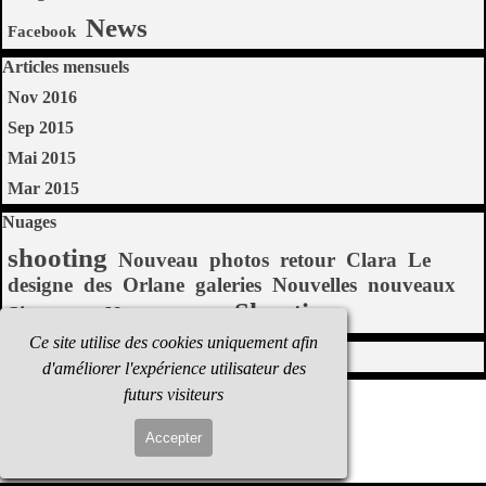
News
Facebook
Sauter le bloc Articles mensuels
Articles mensuels
Nov 2016
Sep 2015
Mai 2015
Mar 2015
Sauter le bloc Nuages
Nuages
shooting
Nouveau
photos
retour
Clara
Le
designe
des
Orlane
galeries
Nouvelles
nouveaux
Shooting
Signature
Nouveaux
...
Ce site utilise des cookies uniquement afin
Sauter le bloc Blogoliste
Blogoliste
d'améliorer l'expérience utilisateur des
futurs visiteurs
Accepter