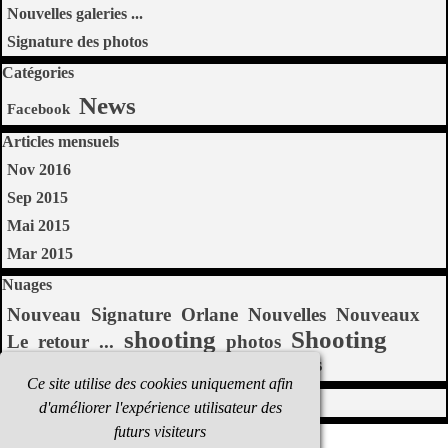
Nouvelles galeries ...
Signature des photos
Sauter le bloc Catégories
Catégories
News
Facebook
Sauter le bloc Articles mensuels
Articles mensuels
Nov 2016
Sep 2015
Mai 2015
Mar 2015
Sauter le bloc Nuages
Nuages
Nouveau
Signature
Orlane
Nouvelles
Nouveaux
shooting
Shooting
Le
retour
...
photos
designe
galeries
nouveaux
Clara
des
Ce site utilise des cookies uniquement afin
Sauter le bloc Blogoliste
Blogoliste
d'améliorer l'expérience utilisateur des
futurs visiteurs