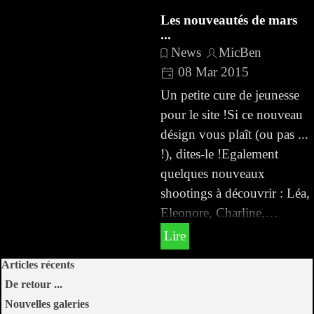
Les nouveautés de mars
...
News
MicBen
08 Mar 2015
Un petite cure de jeunesse
pour le site !Si ce nouveau
désign vous plaît (ou pas ...
!), dites-le !Egalement
quelques nouveaux
shootings à découvrir : Léa,
Eleonore, Charline,…
Lire
Sauter le bloc Articles récents
Articles récents
De retour ...
Nouvelles galeries