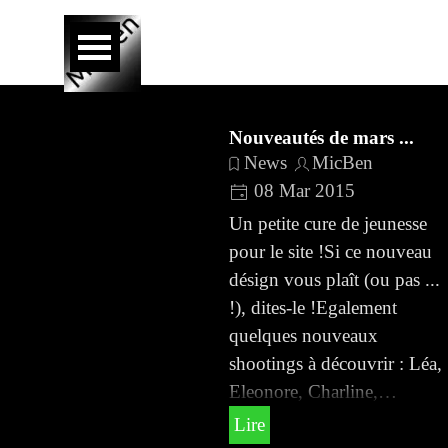
Aller au contenu
Sauter le menu
Nouveautés de mars ...
News
MicBen
08 Mar 2015
Un petite cure de jeunesse
pour le site !Si ce nouveau
désign vous plaît (ou pas ...
!), dites-le !Egalement
quelques nouveaux
shootings à découvrir : Léa,
Eleonore, Charline,…
Lire